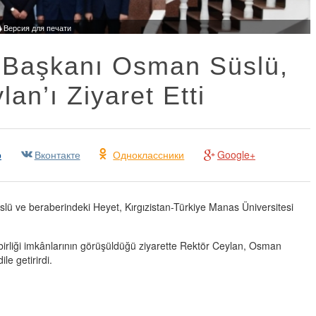
Версия для печати
e Başkanı Osman Süslü,
an’ı Ziyaret Etti
р
Вконтакте
Одноклассники
Google+
lü ve beraberindeki Heyet, Kırgızistan-Türkiye Manas Üniversitesi
ş birliği imkânlarının görüşüldüğü ziyarette Rektör Ceylan, Osman
e getirirdi.