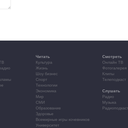
Читать
Смотреть
ТВ
Культура
Онлайн ТВ
радио
Жизнь
Фотогалерея
Шоу бизнес
Клипы
кламы
Спорт
Телеподкаст
ое
Технологии
Экономика
Слушать
Мир
Радио
СМИ
Музыка
Образование
Радиоподкас
Здоровье
Всемирные игры кочевников
Университет