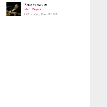
Кара көздөрүң
Макс Мырза
3 октября, 13:45
11609