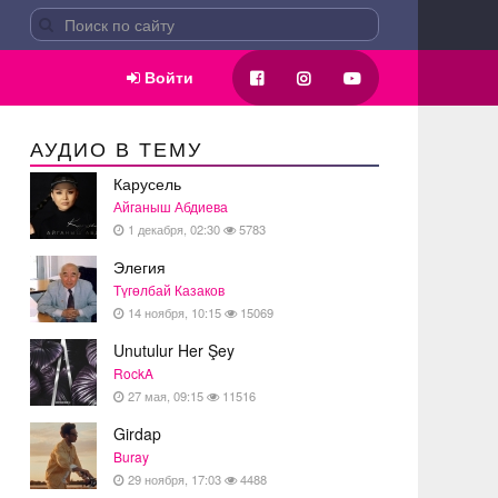
Войти
АУДИО В ТЕМУ
Карусель
Айганыш Абдиева
1 декабря, 02:30
5783
Элегия
Түгөлбай Казаков
14 ноября, 10:15
15069
Unutulur Her Şey
RockA
27 мая, 09:15
11516
Girdap
Buray
29 ноября, 17:03
4488