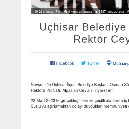
23 марта, 17:04
·
0 комментариев
·
3337 просмотров ·
Uçhisar Belediy
Rektör Ceyl
Facebook
Twitter
Мой ми
Nevşehir'in Uçhisar İlçesi Belediye Başkanı Osman Süs
Rektörü Prof. Dr. Alpaslan Ceylan’ı ziyaret etti.
23 Mart 2023’te gerçekleştirilen ve çeşitli alanlarda i
Süslü’yü ağırlamaktan dolayı duydukları memnuniyeti dil