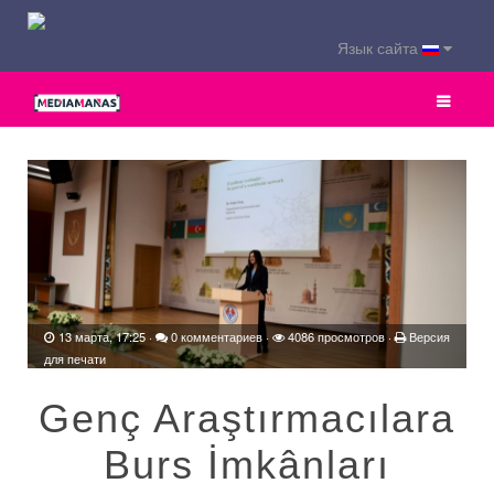
Язык сайта
13 марта, 17:25
·
0 комментариев
·
4086 просмотров ·
Версия
для печати
Genç Araştırmacılara
Burs İmkânları