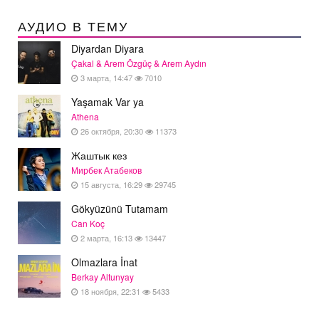
АУДИО В ТЕМУ
Diyardan Diyara
Çakal & Arem Özgüç & Arem Aydın
3 марта, 14:47
7010
Yaşamak Var ya
Athena
26 октября, 20:30
11373
Жаштык кез
Мирбек Атабеков
15 августа, 16:29
29745
Gökyüzünü Tutamam
Can Koç
2 марта, 16:13
13447
Olmazlara İnat
Berkay Altunyay
18 ноября, 22:31
5433