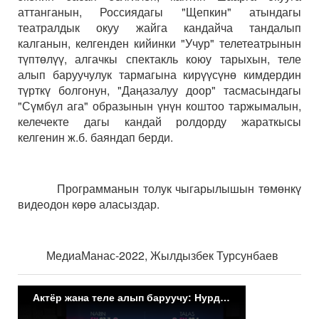
аттанганын, Россиядагы "Щепкин" атындагы
театралдык окуу жайга кандайча тандалып
калганын, келгенден кийинки "Учур" телетеатрынын
түптөлүү, алгачкы спектакль коюу тарыхын, теле
алып баруучулук тармагына кирүүсүнө кимдердин
түрткү болгонун, "Даңазалуу доор" тасмасындагы
"Сүмбүл ага" образынын үнүн коштоо таржымалын,
келечекте дагы кандай ролдорду жараткысы
келгенин ж.б. баяндап берди.
Программанын толук чыгарылышын төмөнкү
видеодон көрө аласыздар.
МедиаМанас-2022, Жылдызбек Турсунбаев
Актёр жана теле алып баруучу: Нурдөөлөт Копоев