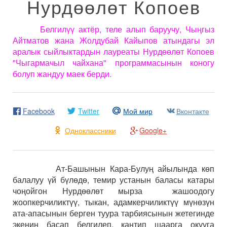
Нурдөөлөт Копоев
Белгилүү актёр, теле алып баруучу, Чыңгыз
Айтматов жана Жолдубай Кайыпов атындагы эл
аралык сыйлыктардын лауреаты Нурдөөлөт Копоев
"Чыгармачыл чайхана" программасынын коногу
болуп жандуу маек берди.
Facebook
Twitter
Мой мир
Вконтакте
Одноклассники
Google+
Ат-Башынын Кара-Булуң айылында көп
балалуу үй бүлөдө, темир устанын баласы катары
чоңойгон Нурдөөлөт мырза жашоодогу
жоопкерчиликтүү, тыкан, адамкерчиликтүү мүнөзүн
ата-апасынын берген туура тарбиясынын жетегинде
экенин басап белгилеп, кантип шаарга окууга