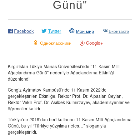
Günü"
Facebook
Twitter
Мой мир
Вконтакте
Одноклассники
Google+
Kırgızistan-Tükiye Manas Üniversitesi’nde “11 Kasım Milli
Ağaçlandırma Günü” nedeniyle Ağaçlandırma Etkinliği
düzenlendi.
Cengiz Aytmatov Kampüsü’nde 11 Kasım 2022’de
gerçekleştirilen Etkinliğe, Rektör Prof. Dr. Alpaslan Ceylan,
Rektör Vekili Prof. Dr. Asılbek Kulmırzayev, akademisyenler ve
öğrenciler katıldı.
Türkiye’de 2019'dan beri kutlanan 11 Kasım Milli Ağaçlandırma
Günü, bu yıl “Türkiye yüzyılına nefes…” sloganıyla
gerçekleştirildi.