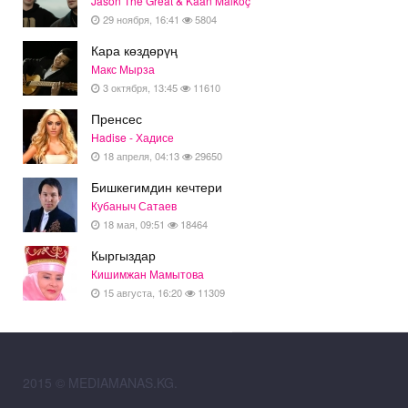
Jason The Great & Kaan Malkoç
29 ноября, 16:41
5804
Кара көздөрүң
Макс Мырза
3 октября, 13:45
11610
Пренсес
Hadise - Хадисе
18 апреля, 04:13
29650
Бишкегимдин кечтери
Кубаныч Сатаев
18 мая, 09:51
18464
Кыргыздар
Кишимжан Мамытова
15 августа, 16:20
11309
2015 © MEDIAMANAS.KG.