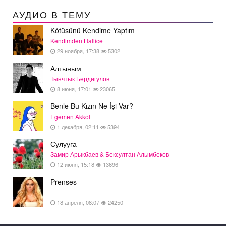
АУДИО В ТЕМУ
Kötüsünü Kendime Yaptım
Kendimden Hallice
29 ноября, 17:38
5302
Алтыным
Тынчтык Бердигулов
8 июня, 17:01
23065
Benle Bu Kızın Ne İşi Var?
Egemen Akkol
1 декабря, 02:11
5394
Сулууга
Замир Арыкбаев & Бексултан Алымбеков
12 июня, 15:18
13696
Prenses
18 апреля, 08:07
24250