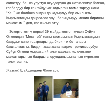
сапаттуу, башка улуттун өкүлдөрүнө да жеткиликтүү болгон,
глобалдуу бир көйгөйдү чагылдырган тасма тартуу жана
“Кан” же болбосо андан да кадырлуу бир сыйлыкты
Кыргызстанды даңазалоо үчүн багындыруу-менин биринчи
максатым!”-деп, сөз кылып өттү.
Эскерте кетчү нерсе! 29-майда көптөн күткөн Сүйүн
Откеевдин “Мега той” жаңы тасмасынын Кыргызстандын
баардык кино-театрларында биринчи бет ачары
башталмакчы. Биздин жаш жана патриот режиссерубуз
Сүйүн Откеев мырзага ийгилик каалап, келечектеги
максаттарынын баардыгы орундалышына чын жүрөктөн
тилектешпиз.
Жазган: Шайдылдаев Жоомарт.