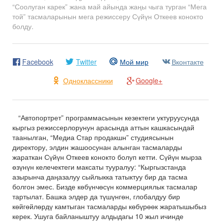
“Соолуган карек” жана май айында жаңы чыга турган “Мега
той” тасмаларынын мега режиссеру Сүйүн Откеев конокто
болду.
Facebook
Twitter
Мой мир
Вконтакте
Одноклассники
Google+
“Автопортрет” программасынын кезектеги уктуруусунда
кыргыз режиссерлорунун арасында аттын кашкасындай
таанылган, “Медиа Стар продакшн” студиясынын
директору, элдин жашоосунан алынган тасмаларды
жараткан Сүйүн Откеев конокто болуп кетти. Сүйүн мырза
өзүнүн келечектеги максаты тууралуу: “Кыргызстанда
азырынча даңазалуу сыйлыкка татыктуу бир да тасма
болгон эмес. Бизде көбүнчөсүн коммерциялык тасмалар
тартылат. Башка элдер да түшүнгөн, глобалдуу бир
көйгөйлөрдү камтыган тасмаларды көбүрөөк жаратышыбыз
керек. Ушуга байланыштуу алдыдагы 10 жыл ичинде