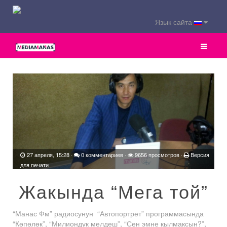
Язык сайта
27 апреля, 15:28
·
0 комментариев
·
9656 просмотров ·
Версия
для печати
Жакында “Мега той”
“Манас Фм” радиосунун “Автопортрет” программасында
“Көпөлөк”, “Милиондук мелдеш”, “Сен эмне кылмаксын?”,