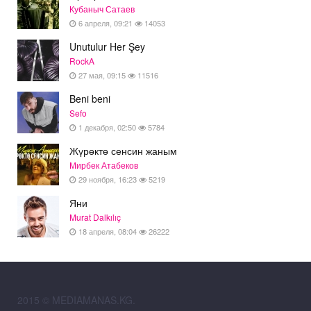
Кубаныч Сатаев
6 апреля, 09:21
14053
Unutulur Her Şey
RockA
27 мая, 09:15
11516
Beni beni
Sefo
1 декабря, 02:50
5784
Жүрөктө сенсин жаным
Мирбек Атабеков
29 ноября, 16:23
5219
Яни
Murat Dalkılıç
18 апреля, 08:04
26222
2015 © MEDIAMANAS.KG.