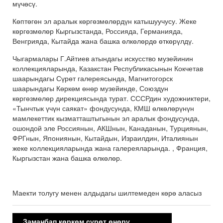
мүчөсү.
Көптөгөн эл аралык көргөзмөлөрдүн катышуучусу. Жеке
көргөзмөлөр Кыргызстанда, Россияда, Германияда,
Венгрияда, Кытайда жана башка өлкөлөрдө өткөрүлдү.
Чыгармалары Г.Айтиев атындагы искусство музейинин
коллекцияларында, Казакстан Республикасынын Кокчетав
шаарындагы Сүрөт галереясында, Магнитогорск
шаарындагы Көркөм өнөр музейинде, Союздун
көргөзмөлөр дирекциясында турат. СССРдин художниктери,
«Тынчтык үчүн саякат» фондусунда, КМШ өлкөлөрүнүн
мамлекеттик кызматташтыгынын эл аралык фондусунда,
ошондой эле Россиянын, АКШнын, Канаданын, Турциянын,
ФРГнын, Япониянын, Кытайдын, Израилдин, Италиянын
жеке коллекцияларында жана галереяларында. , Франция,
Кыргызстан жана башка өлкөлөр.
Маекти толугу менен алдыдагы шилтемеден көрө аласыз
Заманбап көркөм сүрөт өнөрү