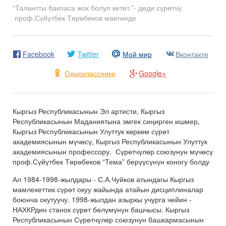
“Талантты бакпаса жок болуп кетет.”- деди сүрөтчү
проф.Сүйүтбек Төрөбеков маегинде
Facebook
Twitter
Мой мир
Вконтакте
Одноклассники
Google+
Кыргыз Республикасынын Эл артисти, Кыргыз
Республикасынын Маданиятына эмгек сиңирген ишмер,
Кыргыз Республикасынын Улуттук көркөм сүрөт
академиясынын мүчөсү, Кыргыз Республикасынын Улуттук
академиясынын профессору. Сүрөтчүлөр союзунун мүчөсү
проф.Сүйүтбек Төрөбеков “Тема” берүүсүнүн коногу болду
Ал 1984-1998-жылдары - С.А.Чуйков атындагы Кыргыз
мамлекеттик сүрөт окуу жайында атайын дисциплиналар
боюнча окутуучу. 1998-жылдан азыркы учурга чейин -
НАХКРдин станок сүрөт бөлүмүнүн башчысы. Кыргыз
Республикасынын Сүрөтчүлөр союзунун башкармасынын