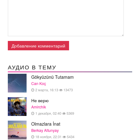
Добавление комментарий
АУДИО В ТЕМУ
Gökyüzünü Tutamam
Can Koç
2 марта, 16:13
13473
Не верю
Amirchik
1 декабря, 02:40
5369
Olmazlara İnat
Berkay Altunyay
18 ноября, 22:31
5434