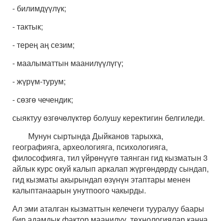
- билимдүүлүк;
- тактык;
- терең аң сезим;
- маалыматтын маанилүүлүгү;
- жүрүм-турум;
- сөзгө чечендик;
сыяктуу өзгөчөлүктөр болушу керектигин белгиледи.
Мунун сыртында Дыйканов тарыхка,
географияга, археологияга, психологияга,
философияга, тил үйрөнүүгө таянган гид кызматын 3
айлык курс окуй калып аркалап жүргөндөрдү сындап,
гид кызматы акырындап өзүнүн этаптары менен
калыптанаарын унутпоого чакырды.
Ал эми аталган кызматтын келечеги тууралуу баары
бир адамдык фактор маанилүү, технологиялар канча