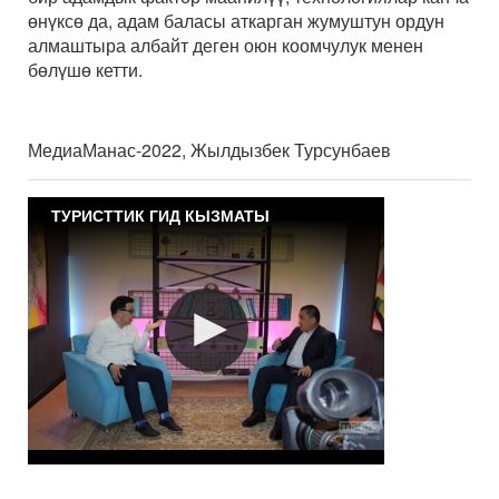
өнүксө да, адам баласы аткарган жумуштун ордун
алмаштыра албайт деген оюн коомчулук менен
бөлүшө кетти.
МедиаМанас-2022, Жылдызбек Турсунбаев
ТУРИСТТИК ГИД КЫЗМАТЫ