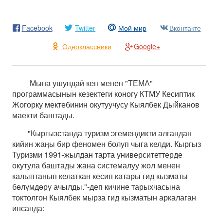
Facebook
Twitter
Мой мир
Вконтакте
Одноклассники
Google+
Мына ушундай кеп менен "ТЕМА"
программасынын кезектеги коногу КТМУ Кесиптик
Жогорку мектебинин окутуучусу Кыялбек Дыйканов
маекти баштады.
"Кыргызстанда туризм эгемендикти алгандан
кийин жаңы бир феномен болуп чыга келди. Кыргыз
Туризми 1991-жылдан тарта университеттерде
окутула баштады жана системалуу жол менен
калыптанып келаткан кесип катары гид кызматы
бөлүмдөрү ачылды."-деп кичине тарыхчасына
токтолгон Кыялбек мырза гид кызматын аркалаган
инсанда: