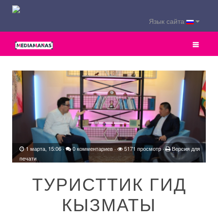
Язык сайта
1 марта, 15:06
·
0 комментариев
·
5171 просмотр ·
Версия для
печати
ТУРИСТТИК ГИД
КЫЗМАТЫ