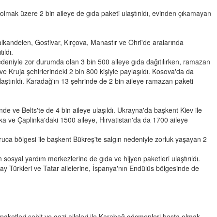
olmak üzere 2 bin aileye de gıda paketi ulaştırıldı, evinden çıkamayan
andelen, Gostivar, Kırçova, Manastır ve Ohri'de aralarında
ıldı.
nedeniyle zor durumda olan 3 bin 500 aileye gıda dağıtılırken, ramazan
e Kruja şehirlerindeki 2 bin 800 kişiyle paylaşıldı. Kosova'da da
ulaştırıldı. Karadağ'ın 13 şehrinde de 2 bin aileye ramazan paketi
e ve Belts'te de 4 bin aileye ulaşıldı. Ukrayna'da başkent Kiev ile
ka ve Çaplinka'daki 1500 aileye, Hırvatistan'da da 1700 aileye
ca bölgesi ile başkent Bükreş'te salgın nedeniyle zorluk yaşayan 2
 sosyal yardım merkezlerine de gıda ve hijyen paketleri ulaştırıldı.
ay Türkleri ve Tatar ailelerine, İspanya'nın Endülüs bölgesinde de
aketleri şehit ve gazi aileleri ile Karabağ göçmenleri başta olmak