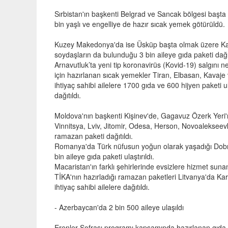
Sırbistan'ın başkenti Belgrad ve Sancak bölgesi başta 
bin yaşlı ve engelliye de hazır sıcak yemek götürüldü.
Kuzey Makedonya'da ise Üsküp başta olmak üzere Kalk
soydaşların da bulunduğu 3 bin aileye gıda paketi dağıt
Arnavutluk’ta yeni tip koronavirüs (Kovid-19) salgını 
için hazırlanan sıcak yemekler Tiran, Elbasan, Kavaje v
ihtiyaç sahibi ailelere 1700 gıda ve 600 hijyen paketi 
dağıtıldı.
Moldova'nın başkenti Kişinev'de, Gagavuz Özerk Yeri'nd
Vinnitsya, Lviv, Jitomir, Odesa, Herson, Novoalekseev
ramazan paketi dağıtıldı.
Romanya'da Türk nüfusun yoğun olarak yaşadığı Dobru
bin aileye gıda paketi ulaştırıldı.
Macaristan'ın farklı şehirlerinde evsizlere hizmet sunan
TİKA'nın hazırladığı ramazan paketleri Litvanya'da Kar
ihtiyaç sahibi ailelere dağıtıldı.
- Azerbaycan'da 2 bin 500 aileye ulaşıldı
Erenler Sofrası programı kapsamında hazırlanan gıda p