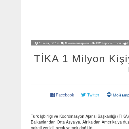
13 мая, 00:19
·
0 комментариев
·
4328 просмотров ·
В
TİKA 1 Milyon Kişi
Facebook
Twitter
Мой ми
Türk İşbirliği ve Koordinasyon Ajansı Başkanlığı (Tİ
Balkanlar'dan Orta Asya'ya, Afrika'dan Amerika'ya düze
paketi verildi, sıcak yemek dağıtıldı.