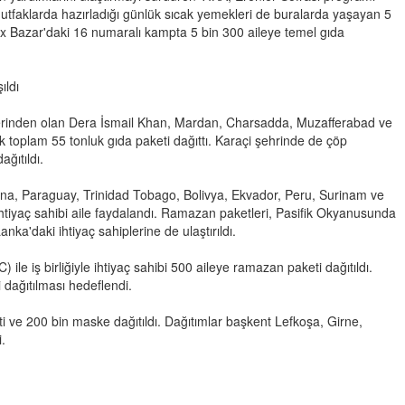
faklarda hazırladığı günlük sıcak yemekleri de buralarda yaşayan 5
ox Bazar'daki 16 numaralı kampta 5 bin 300 aileye temel gıda
ıldı
lerinden olan Dera İsmail Khan, Mardan, Charsadda, Muzafferabad ve
k toplam 55 tonluk gıda paketi dağıttı. Karaçi şehrinde de çöp
ğıtıldı.
yana, Paraguay, Trinidad Tobago, Bolivya, Ekvador, Peru, Surinam ve
htiyaç sahibi aile faydalandı. Ramazan paketleri, Pasifik Okyanusunda
ka'daki ihtiyaç sahiplerine de ulaştırıldı.
e iş birliğiyle ihtiyaç sahibi 500 aileye ramazan paketi dağıtıldı.
 dağıtılması hedeflendi.
i ve 200 bin maske dağıtıldı. Dağıtımlar başkent Lefkoşa, Girne,
.