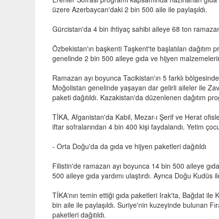
üzere Azerbaycan'daki 2 bin 500 aile ile paylaşıldı.
Gürcistan'da 4 bin ihtiyaç sahibi aileye 68 ton ramazan 
Özbekistan'ın başkenti Taşkent'te başlatılan dağıtım pr
genelinde 2 bin 500 aileye gıda ve hijyen malzemelerin
Ramazan ayı boyunca Tacikistan'ın 5 farklı bölgesinde g
Moğolistan genelinde yaşayan dar gelirli aileler ile Za
paketi dağıtıldı. Kazakistan'da düzenlenen dağıtım pr
TİKA, Afganistan'da Kabil, Mezar-ı Şerif ve Herat ofisle
iftar sofralarından 4 bin 400 kişi faydalandı. Yetim çocu
- Orta Doğu'da da gıda ve hijyen paketleri dağıtıldı
Filistin'de ramazan ayı boyunca 14 bin 500 aileye gıda 
500 aileye gıda yardımı ulaştırdı. Ayrıca Doğu Kudüs ile 
TİKA'nın temin ettiği gıda paketleri Irak'ta, Bağdat ile
bin aile ile paylaşıldı. Suriye'nin kuzeyinde bulunan F
paketleri dağıtıldı.