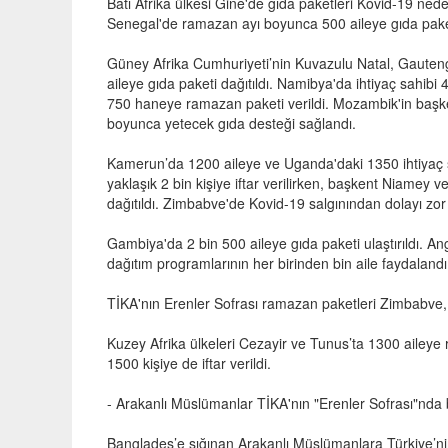
Batı Afrika ülkesi Gine'de gıda paketleri Kovid-19 neden
Senegal'de ramazan ayı boyunca 500 aileye gıda pake
Güney Afrika Cumhuriyeti’nin Kuvazulu Natal, Gauten
aileye gıda paketi dağıtıldı. Namibya'da ihtiyaç sahibi
750 haneye ramazan paketi verildi. Mozambik'in başke
boyunca yetecek gıda desteği sağlandı.
Kamerun’da 1200 aileye ve Uganda'daki 1350 ihtiyaç sa
yaklaşık 2 bin kişiye iftar verilirken, başkent Niamey 
dağıtıldı. Zimbabve'de Kovid-19 salgınından dolayı zor 
Gambiya'da 2 bin 500 aileye gıda paketi ulaştırıldı.
dağıtım programlarının her birinden bin aile faydalandı
TİKA'nın Erenler Sofrası ramazan paketleri Zimbabve, S
Kuzey Afrika ülkeleri Cezayir ve Tunus’ta 1300 aileye r
1500 kişiye de iftar verildi.
- Arakanlı Müslümanlar TİKA'nın "Erenler Sofrası"nda 
Bangladeş’e sığınan Arakanlı Müslümanlara Türkiye’nin