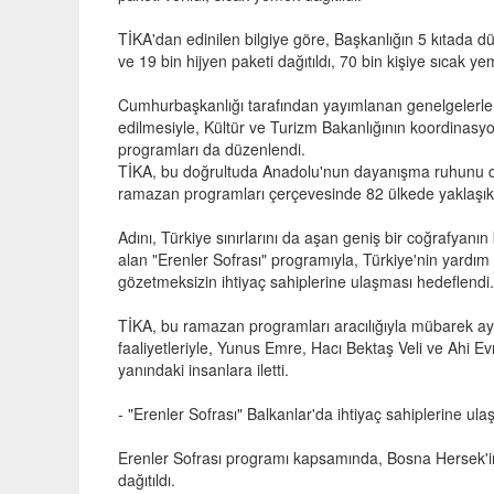
TİKA'dan edinilen bilgiye göre, Başkanlığın 5 kıtada 
ve 19 bin hijyen paketi dağıtıldı, 70 bin kişiye sıcak ye
Cumhurbaşkanlığı tarafından yayımlanan genelgelerle bu
edilmesiyle, Kültür ve Turizm Bakanlığının koordinas
programları da düzenlendi.
TİKA, bu doğrultuda Anadolu'nun dayanışma ruhunu düny
ramazan programları çerçevesinde 82 ülkede yaklaşık 1
Adını, Türkiye sınırlarını da aşan geniş bir coğrafyanı
alan "Erenler Sofrası" programıyla, Türkiye'nin yardım e
gözetmeksizin ihtiyaç sahiplerine ulaşması hedeflendi.
TİKA, bu ramazan programları aracılığıyla mübarek ayın
faaliyetleriyle, Yunus Emre, Hacı Bektaş Veli ve Ahi Ev
yanındaki insanlara iletti.
- "Erenler Sofrası" Balkanlar'da ihtiyaç sahiplerine ulaş
Erenler Sofrası programı kapsamında, Bosna Hersek'in 
dağıtıldı.