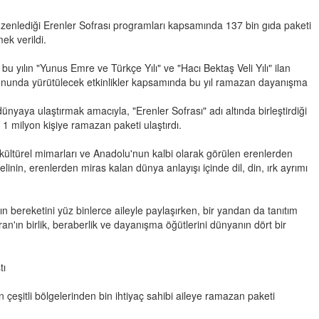
düzenlediği Erenler Sofrası programları kapsamında 137 bin gıda paketi
mek verildi.
 yılın "Yunus Emre ve Türkçe Yılı" ve "Hacı Bektaş Veli Yılı" ilan
yonunda yürütülecek etkinlikler kapsamında bu yıl ramazan dayanışma
aya ulaştırmak amacıyla, "Erenler Sofrası" adı altında birleştirdiği
 milyon kişiye ramazan paketi ulaştırdı.
n kültürel mimarları ve Anadolu'nun kalbi olarak görülen erenlerden
linin, erenlerden miras kalan dünya anlayışı içinde dil, din, ırk ayrımı
 bereketini yüz binlerce aileyle paylaşırken, bir yandan da tanıtım
ran'ın birlik, beraberlik ve dayanışma öğütlerini dünyanın dört bir
tı
çeşitli bölgelerinden bin ihtiyaç sahibi aileye ramazan paketi