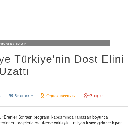
ерсия для печати
ye Türkiye'nin Dost Elini
Uzattı
р
Вконтакте
Одноклассники
Google+
KA), "Erenler Sofrası" programı kapsamında ramazan boyunca
nlenen projelerle 82 ülkede yaklaşık 1 milyon kişiye gıda ve hijyen