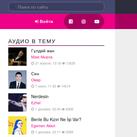
Войти
АУДИО В ТЕМУ
Гүлдөй жан
Макс Мырза
21 апреля, 13:18
13535
Сен
Омар
7 июня, 11:35
14514
Nerdesin
Ezhel
1 декабря, 02:45
8308
Benle Bu Kızın Ne İşi Var?
Egemen Akkol
1 декабря, 02:11
5389