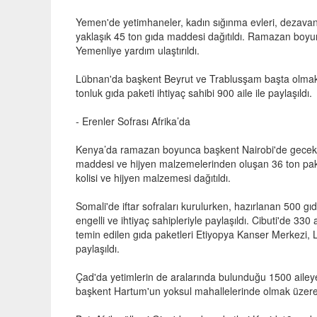
Yemen'de yetimhaneler, kadın sığınma evleri, dezavant
yaklaşık 45 ton gıda maddesi dağıtıldı. Ramazan boyu
Yemenliye yardım ulaştırıldı.
Lübnan'da başkent Beyrut ve Trablusşam başta olmak üz
tonluk gıda paketi ihtiyaç sahibi 900 aile ile paylaşıldı.
- Erenler Sofrası Afrika’da
Kenya’da ramazan boyunca başkent Nairobi'de geceko
maddesi ve hijyen malzemelerinden oluşan 36 ton paket 
kolisi ve hijyen malzemesi dağıtıldı.
Somali'de iftar sofraları kurulurken, hazırlanan 500 g
engelli ve ihtiyaç sahipleriyle paylaşıldı. Cibuti'de 33
temin edilen gıda paketleri Etiyopya Kanser Merkezi, L
paylaşıldı.
Çad'da yetimlerin de aralarında bulunduğu 1500 aileye 
başkent Hartum'un yoksul mahallelerinde olmak üzere 2 