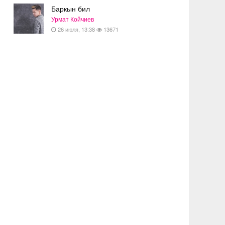
Баркын бил
Урмат Койчиев
26 июля, 13:38
13671