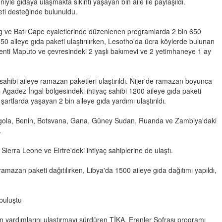
iyle gıdaya ulaşmakta sıkıntı yaşayan bin aile ile paylaşıldı.
ti desteğinde bulunuldu.
g ve Batı Cape eyaletlerinde düzenlenen programlarda 2 bin 650
 450 aileye gıda paketi ulaştırılırken, Lesotho'da ücra köylerde bulunan
nti Maputo ve çevresindeki 2 yaşlı bakımevi ve 2 yetimhaneye 1 ay
hibi aileye ramazan paketleri ulaştırıldı. Nijer'de ramazan boyunca
ve Agadez İngal bölgesindeki ihtiyaç sahibi 1200 aileye gıda paketi
şartlarda yaşayan 2 bin aileye gıda yardımı ulaştırıldı.
 Angola, Benin, Botsvana, Gana, Güney Sudan, Ruanda ve Zambiya'daki
.
ierra Leone ve Eirtre'deki ihtiyaç sahiplerine de ulaştı.
amazan paketi dağıtılırken, Libya'da 1500 aileye gıda dağıtımı yapıldı,
buluştu
 yardımlarını ulaştırmayı sürdüren TİKA, Erenler Sofrası programı