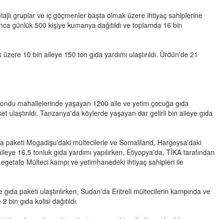
ajlı gruplar ve iç göçmenler başta olmak üzere ihtiyaç sahiplerine
nca günlük 500 kişiye kumanya dağıtıldı ve toplamda 16 bin
ere 10 bin aileye 150 ton gıda yardımı ulaştırıldı. Ürdün'de 21
ndu mahallelerinde yaşayan 1200 aile ve yetim çocuğa gıda
ulaştırıldı. Tanzanya'da köylerde yaşayan dar gelirli bin aileye gıda
ıda paketi Mogadişu'daki mültecilerle ve Somaliland, Hargeysa'daki
0 aileye 16,5 tonluk gıda yardımı yapılırken, Etiyopya'da, TİKA tarafından
egetafo Mülteci kampı ve yetimhanedeki ihtiyaç sahipleri ile
gıda paketi ulaştırılırken, Sudan'da Eritreli mültecilerin kampında ve
bin gıda kolisi dağıtıldı.