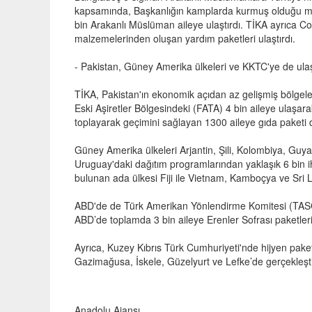
kapsamında, Başkanlığın kamplarda kurmuş olduğu mut
bin Arakanlı Müslüman aileye ulaştırdı. TİKA ayrıca C
malzemelerinden oluşan yardım paketleri ulaştırdı.
- Pakistan, Güney Amerika ülkeleri ve KKTC'ye de ulaş
TİKA, Pakistan'ın ekonomik açıdan az gelişmiş bölge
Eski Aşiretler Bölgesindeki (FATA) 4 bin aileye ulaşara
toplayarak geçimini sağlayan 1300 aileye gıda paketi da
Güney Amerika ülkeleri Arjantin, Şili, Kolombiya, Gu
Uruguay'daki dağıtım programlarından yaklaşık 6 bin i
bulunan ada ülkesi Fiji ile Vietnam, Kamboçya ve Sri Lan
ABD'de de Türk Amerikan Yönlendirme Komitesi (TASC) il
ABD’de toplamda 3 bin aileye Erenler Sofrası paketleri
Ayrıca, Kuzey Kıbrıs Türk Cumhuriyeti'nde hijyen paket
Gazimağusa, İskele, Güzelyurt ve Lefke’de gerçekleşti
Anadolu Ajansı