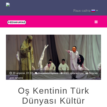
Язык сайта
20 апреля, 01:37
·
0 комментариев
·
6322 просмотры ·
Версия
для печати
Oş Kentinin Türk
Dünyası Kültür