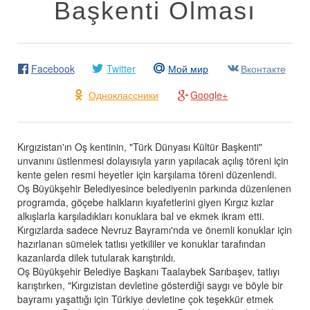
Başkenti Olması
Facebook
Twitter
Мой мир
Вконтакте
Одноклассники
Google+
Kırgızistan'ın Oş kentinin, "Türk Dünyası Kültür Başkenti"
unvanını üstlenmesi dolayısıyla yarın yapılacak açılış töreni için
kente gelen resmi heyetler için karşılama töreni düzenlendi.
Oş Büyükşehir Belediyesince belediyenin parkında düzenlenen
programda, göçebe halkların kıyafetlerini giyen Kırgız kızlar
alkışlarla karşıladıkları konuklara bal ve ekmek ikram etti.
Kırgızlarda sadece Nevruz Bayramı'nda ve önemli konuklar için
hazırlanan sümelek tatlısı yetkililer ve konuklar tarafından
kazanlarda dilek tutularak karıştırıldı.
Oş Büyükşehir Belediye Başkanı Taalaybek Sarıbaşev, tatlıyı
karıştırken, "Kırgızistan devletine gösterdiği saygı ve böyle bir
bayramı yaşattığı için Türkiye devletine çok teşekkür etmek