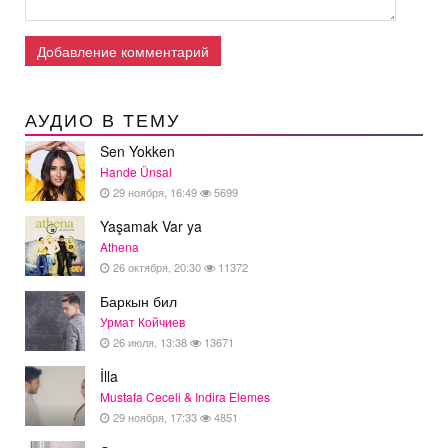
Добавление комментарий
АУДИО В ТЕМУ
Sen Yokken
Hande Ünsal
29 ноября, 16:49
5699
Yaşamak Var ya
Athena
26 октября, 20:30
11372
Баркын бил
Урмат Койчиев
26 июля, 13:38
13671
İlla
Mustafa Ceceli & Indira Elemes
29 ноября, 17:33
4851