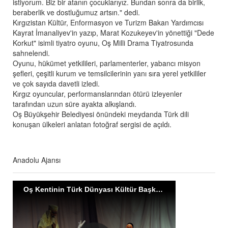
istiyorum. Biz bir atanın çocuklarıyız. Bundan sonra da birlik,
beraberlik ve dostluğumuz artsın." dedi.
Kırgızistan Kültür, Enformasyon ve Turizm Bakan Yardımcısı
Kayrat İmanaliyev'in yazıp, Marat Kozukeyev'in yönettiği "Dede
Korkut" isimli tiyatro oyunu, Oş Milli Drama Tiyatrosunda
sahnelendi.
Oyunu, hükümet yetkilileri, parlamenterler, yabancı misyon
şefleri, çeşitli kurum ve temsilcilerinin yanı sıra yerel yetkililer
ve çok sayıda davetli izledi.
Kırgız oyuncular, performanslarından ötürü izleyenler
tarafından uzun süre ayakta alkışlandı.
Oş Büyükşehir Belediyesi önündeki meydanda Türk dili
konuşan ülkeleri anlatan fotoğraf sergisi de açıldı.
Anadolu Ajansı
Oş Kentinin Türk Dünyası Kültür Başkenti Olması