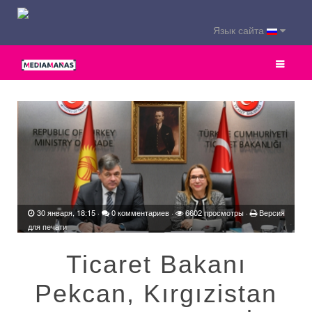
Язык сайта
30 января, 18:15
·
0 комментариев
·
6602 просмотры ·
Версия
для печати
Ticaret Bakanı
Pekcan, Kırgızistan