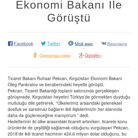
Ekonomi Bakanı İle
Görüştü
Facebook
Twitter
Мой мир
Вконтакте
Одноклассники
Google+
Ticaret Bakanı Ruhsar Pekcan, Kırgızistan Ekonomi Bakanı
Oleg Pankratov ve beraberindeki heyetle görüştü.
Pekcan, Ticaret Bakanlığı toplantı salonunda gerçekleşen
görüşmede, Kırgızistan heyetini Türkiye’de görmekten duyduğu
mutluluğu dile getirerek, “Ülkelerimiz arasındaki geleneksel
dostluk ve sarsılmaz bağların ikili ilişkilerimizin her alanında
daha da güçleneceğine inanıyorum.” dedi.
Hedeflerinin iki ülke arasındaki ticareti artırırken, ticarete konu
ürünlerde de çeşitliliği sağlamak olduğunu vurgulayan Pekcan,
2018’de ikili ticaret hacminin 424,6 milyon dolar olduğunu, bu