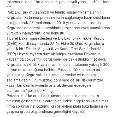
rakamın iki dost ülke arasındaki potansiyeli yansıtmadığını ifade
etti.
Pekcan, Türk müteahhitlik ve teknik müşavirlik firmalarının
Kırgızistan kalkınma projesine katkı sağlamaya hazır olduklarını
dile getirerek, "Firmalarımızın, 2019 yılında ve sonrasında
Kırgızistan’da önemli müteahhitlik projelerine imza atacaklarına
yürekten inanıyorum.” diye konuştu.
Ticaret Bakanlığının desteği ve Dış Ekonomik İlişkiler Kurulu
(DEİK) koordinasyonunda 22-24 Ekim 2018'de Kırgızistan’a
yönelik bir “Teknik Müşavirlik ve Kamu Özel Sektör İşbirliği
(PPP) Heyeti” ziyareti düzenlendiğini hatırlatan Pekcan, bu
kapsamda çok verimli görüşmeler gerçekleştirildiğini söyledi.
Kırgızistan’daki Türk yatırımlarının toplam tutarının yaklaşık 300
milyon dolar olduğunu belirten Pekcan, “Türk firmaları bu
yatırımlarla Kırgız halkına hizmet vermekte ve istihdam
sağlamaktadır. Önümüzdeki dönemde de ikili ilişkilerimizde
kazanılan olumlu ivmenin artarak devam edeceğine
inanıyorum.” şeklinde konuştu.
Pekcan, iki ülke arasındaki ticaret hacminin artırılması, iş
birliğinin geliştirilmesi, ticaretin önündeki engellerin kaldırılması,
firma sorunlarının çözümü için bir eylem planı hazırlanması ve
çalışma grubu oluşturulması gerektiğini kaydetti.