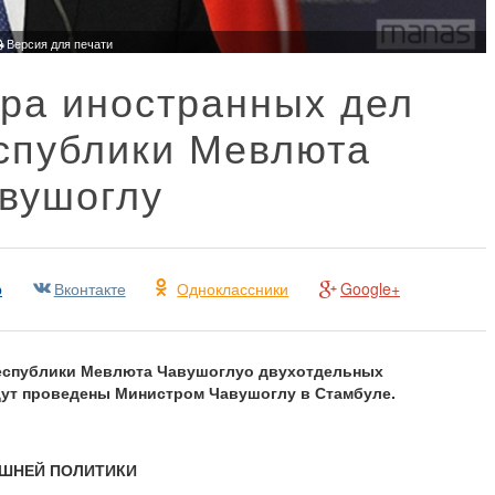
Версия для печати
ра иностранных дел
спублики Мевлюта
вушоглу
р
Вконтакте
Одноклассники
Google+
Республики Мевлюта Чавушоглуо двух
отдельных
дут проведены Министром Чавушоглу в Стамбуле.
ЕШНЕЙ ПОЛИТИКИ