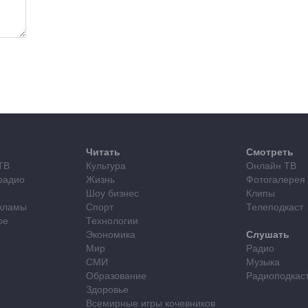
Читать
Смотреть
ТВ
Культура
Онлайн ТВ
радио
Жизнь
Фотогалерея
Шоу бизнес
Клипы
кламы
Спорт
Телеподкаст
ое
Технологии
Экономика
Слушать
Мир
Радио
СМИ
Музыка
Образование
Радиоподкас
Здоровье
Всемирные игры кочевников