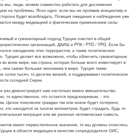
лько мы, люди, можем совместно работать для достижения
руем на проблемы. Ясно одно: если мы не проявим инициативу и
торона будет возобладать. Позиция ожидания и наблюдения уже
чаются между медиацией и фактическим применением силы
мчивый и гуманитарный подход Турции очистил в общей
ррористических организаций, ДАИШ и PПК / PYD / YPG. Если бы
гался нападению этих террористов, а также политическое
о. Турция делает все возможное, чтобы облегчить гуманитарные
во всем мире, как страна, которая больше всего инвестирует в
, чем самая большая экономика в мире. Турция также
е сотни тысяч, то десятки жизней, и поддерживает политическое
ости соседней Сирии.
ще раз демонстрирует нам настолько важно вмешательство,
ю, то единственное, что остается предсказуемым, - это
ва. Целое поколение граждан так или иначе будет потеряно;
, кто находится за тысячи километров, будет страдать, будь то
елегальная миграция или же раненая человеческая совесть.
иктов имеет первостепенное значение, то мы должны отнестись
 Турции в области медиации в качестве сопредседателя ОИС,