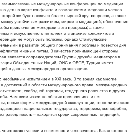
ые взаимосвязанные международные конференции по медиации.
ию дел на карте конфликта и возможностям медиации членов
 второй же будет охвачен более широкий круг вопросов, а также
зи между устойчивым развитием, миром и медиацией; обеспечение
собы привлечения молодежи в эти процессы; а также
ных и искусственного интеллекта в анализе конфликтов и
ференции не могут быть полезны, однако Стамбульские
ельными в развитии общего понимания проблем и повестки дня
конфликтов мирным путем. В качестве принимающей стороны
рая является сопредседателем Группы дружбы медиаторов в
изации Объединенных Наций, ОИС и ОБСЕ, Турция имеет
нций в данных международных организациях.
 с необычным испытанием в XXI веке. В то время как многие
ния достижений в области международного права, международных
дотчетности, свободной торговли, гендерного равенства и других
себя. Нам всем известно об этих проявлениях, и нет
йны, новые формы международной эксплуатации, геополитическое
падающиеся национальные государства, терроризм, ксенофобия,
несправедливость – находятся среди современных тенденций,
, уничтожают успехи и возможности человечества. Какая сторона