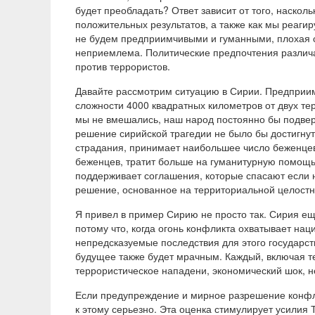
будет преобладать? Ответ зависит от того, наско
положительных результатов, а также как мы реаги
не будем предприимчивыми и гуманными, плохая с
неприемлема. Политические предпочтения разли
против террористов.
Давайте рассмотрим ситуацию в Сирии. Предприи
сложности 4000 квадратных километров от двух те
мы не вмешались, наш народ постоянно бы подвер
решение сирийской трагедии не было бы достигнут
страдания, принимает наибольшее число беженцев 
беженцев, тратит больше на гуманитурную помощь
поддерживает соглашения, которые спасают если н
решение, основанное на территориальной целостн
Я привел в пример Сирию не просто так. Сирия е
потому что, когда огонь конфликта охватывает наци
непредсказуемые последствия для этого государст
будущее также будет мрачным. Каждый, включая тех
террористическое нападени, экономический шок, н
Если предупреждение и мирное разрешение конфл
к этому серьезно. Эта оценка стимулирует усилия