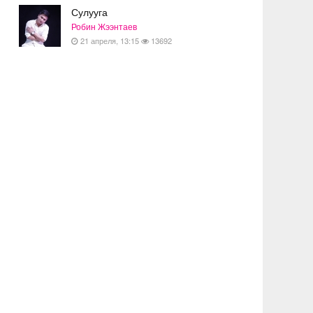
Сулууга
Робин Жээнтаев
21 апреля, 13:15
13692