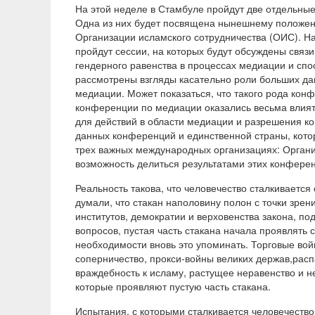
На этой неделе в Стамбуле пройдут две отдельн
Одна из них будет посвящена нынешнему положен
Организации исламского сотрудничества (ОИС). На
пройдут сессии, на которых будут обсуждены свя
гендерного равенства в процессах медиации и спо
рассмотрены взгляды касательно роли больших дан
медиации. Может показаться, что такого рода кон
конференции по медиации оказались весьма влият
для действий в области медиации и разрешения 
данных конференций и единственной страны, кото
трех важных международных организациях: Орган
возможность делиться результатами этих конфере
Реальность такова, что человечество сталкивается
думали, что стакан наполовину полон с точки зре
институтов, демократии и верховенства закона, по
вопросов, пустая часть стакана начала проявлять 
необходимости вновь это упоминать. Торговые во
соперничество, прокси-войны великих держав,рас
враждебность к исламу, растущее неравенство и 
которые проявляют пустую часть стакана.
Испытания, с которыми сталкивается человечество