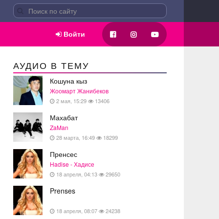
Войти
АУДИО В ТЕМУ
Кошуна кыз
Жоомарт Жанибеков
2 мая, 15:29
13406
Махабат
ZaMan
28 марта, 16:49
18299
Пренсес
Hadise - Хадисе
18 апреля, 04:13
29650
Prenses
18 апреля, 08:07
24238