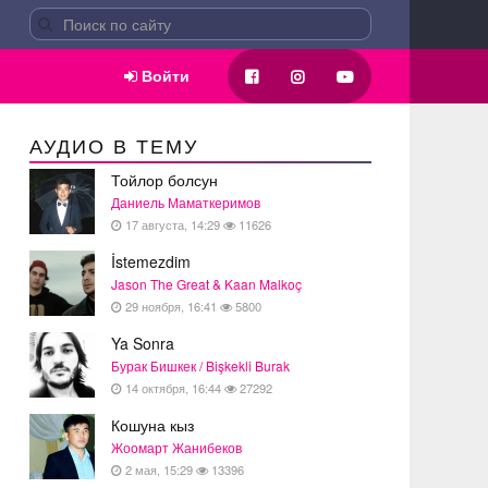
Войти
АУДИО В ТЕМУ
Тойлор болсун
Даниель Маматкеримов
17 августа, 14:29
11626
İstemezdim
Jason The Great & Kaan Malkoç
29 ноября, 16:41
5800
Ya Sonra
Бурак Бишкек / Bişkekli Burak
14 октября, 16:44
27292
Кошуна кыз
Жоомарт Жанибеков
2 мая, 15:29
13396