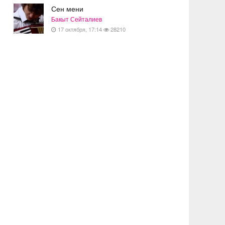
Сен мени
Бакыт Сейталиев
17 октября, 17:14
28210