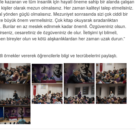
üyle kazanan ve tüm insanlık için hayati öneme sahip bir alanda çalışan
 kişiler olarak mezun olmalısınız. Her zaman kaliteyi talep etmelisiniz.
yönden güçlü olmalısınız. Mezuniyet sonrasında sizi çok ciddi bir
nize büyük önem vermelisiniz. Çok kitap okuyarak sıradanlıktan
ınız. Bunlar en az meslek edinmek kadar önemli. Özgüveniniz olsun.
irseniz, cesaretiniz de özgüveniniz de olur. İletişimi iyi bilmeli,
enen bireyler olun ve kötü alışkanlıklardan her zaman uzak durun.”
 örnekler vererek öğrencilerle bilgi ve tecrübelerini paylaştı.