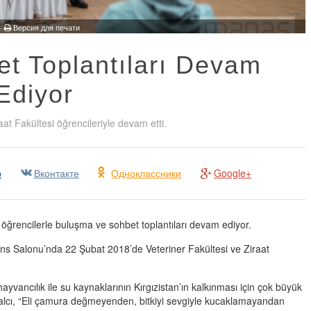
 ·
Версия для печати
et Toplantıları Devam
Ediyor
aat Fakültesi öğrencileriyle devam etti.
р
Вконтакте
Одноклассники
Google+
 öğrencilerle buluşma ve sohbet toplantıları devam ediyor.
ns Salonu’nda 22 Şubat 2018’de Veteriner Fakültesi ve Ziraat
hayvancılık ile su kaynaklarının Kırgızistan’ın kalkınması için çok büyük
alcı, “Eli çamura değmeyenden, bitkiyi sevgiyle kucaklamayandan