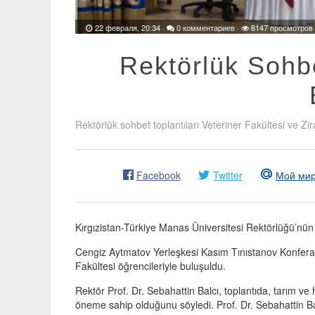
22 февраля, 20:34
·
0 комментариев
·
8147 просмотров
Rektörlük Sohb
Rektörlük sohbet toplantıları Veteriner Fakültesi ve Zir
Facebook
Twitter
Мой ми
Kırgızistan-Türkiye Manas Üniversitesi Rektörlüğü’nün
Cengiz Aytmatov Yerleşkesi Kasım Tınıstanov Konfera
Fakültesi öğrencileriyle buluşuldu.
Rektör Prof. Dr. Sebahattin Balcı, toplantıda, tarım ve 
öneme sahip olduğunu söyledi. Prof. Dr. Sebahattin B