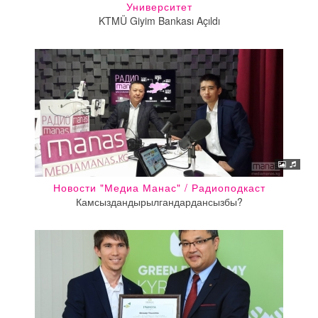
Университет
KTMÜ Giyim Bankası Açıldı
Новости "Медиа Манас" / Радиоподкаст
Камсыздандырылгандардансызбы?