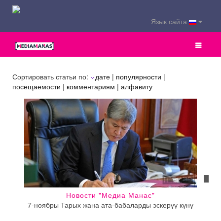
Язык сайта
Сортировать статьи по:
дате
|
популярности
|
посещаемости
|
комментариям
|
алфавиту
Новости "Медиа Манас"
7-ноябры Тарых жана ата-бабаларды эскерүү күнү