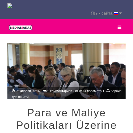
Язык сайта
26 апреля, 18:47
·
0 комментариев
·
9474 просмотры ·
Версия
для печати
Para ve Maliye
Politikaları Üzerine