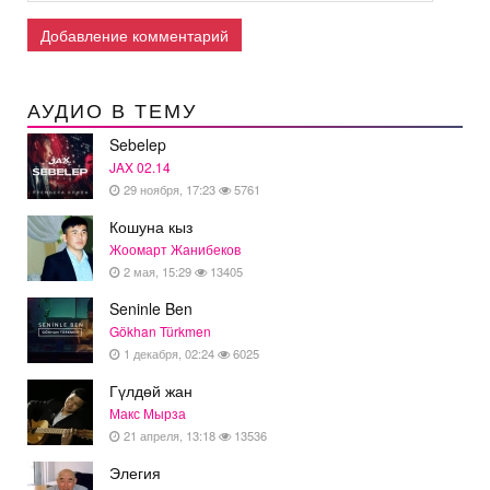
Добавление комментарий
АУДИО В ТЕМУ
Sebelep
JAX 02.14
29 ноября, 17:23
5761
Кошуна кыз
Жоомарт Жанибеков
2 мая, 15:29
13405
Seninle Ben
Gökhan Türkmen
1 декабря, 02:24
6025
Гүлдөй жан
Макс Мырза
21 апреля, 13:18
13536
Элегия