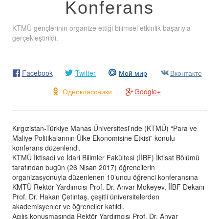
Konferans
KTMÜ gençlerinin organize ettiği bilimsel etkinlik başarıyla
gerçekleştirildi.
Facebook
Twitter
Мой мир
Вконтакте
Одноклассники
Google+
Kırgızistan-Türkiye Manas Üniversitesi’nde (KTMÜ) “Para ve
Maliye Politikalarının Ülke Ekonomisine Etkisi” konulu
konferans düzenlendi.
KTMÜ İktisadi ve İdari Bilimler Fakültesi (İİBF) İktisat Bölümü
tarafından bugün (26 Nisan 2017) öğrencilerin
organizasyonuyla düzenlenen 10’uncu öğrenci konferansına
KMTÜ Rektör Yardımcısı Prof. Dr. Anvar Mokeyev, İİBF Dekanı
Prof. Dr. Hakan Çetintaş, çeşitli üniversitelerden
akademisyenler ve öğrenciler katıldı.
Açılış konuşmasında Rektör Yardımcısı Prof. Dr. Anvar