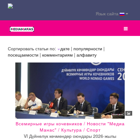
Язык сайта
Сортировать статьи по:
дате
|
популярности
|
посещаемости
|
комментариям
|
алфавиту
Всемирные игры кочевников / Новости "Медиа
Манас" / Культура / Спорт
VI Дүйнөлүк көчмөндөр оюндары 2026-жылы