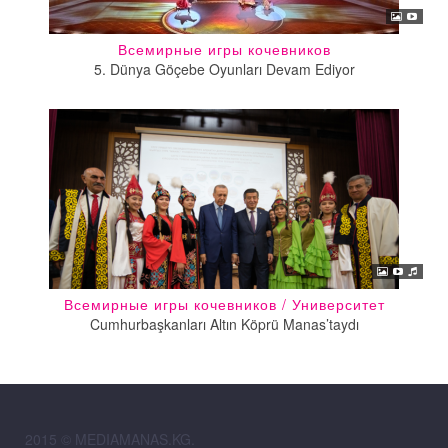
Всемирные игры кочевников
5. Dünya Göçebe Oyunları Devam Ediyor
Всемирные игры кочевников / Университет
Cumhurbaşkanları Altın Köprü Manas’taydı
2015 © MEDIAMANAS.KG.