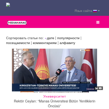
Язык сайта
Сортировать статьи по:
дате
|
популярности
|
посещаемости
|
комментариям
|
алфавиту
Университет
Rektör Ceylan: “Manas Üniversitesi Bütün Yeniliklerin
Öncüsü”