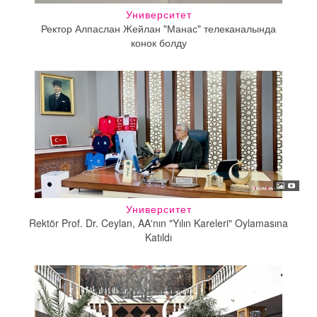
Университет
Ректор Алпаслан Жейлан "Манас" телеканалында
конок болду
Университет
Rektör Prof. Dr. Ceylan, AA'nın "Yılın Kareleri" Oylamasına
Katıldı