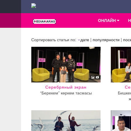
ОНЛАЙН
Сортировать статьи по:
дате
|
популярности
|
пос
Серебряный экран
Се
“Берекем” көркөм тасмасы
Бишкек