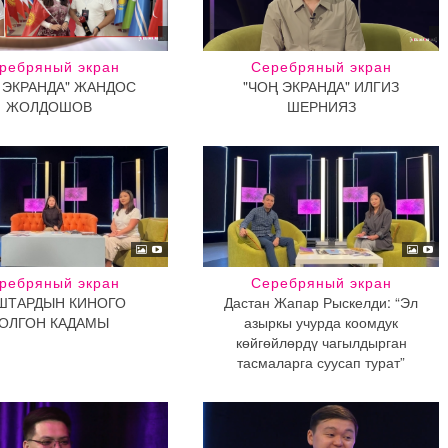
ребряный экран
Серебряный экран
 ЭКРАНДА" ЖАНДОС
"ЧОҢ ЭКРАНДА" ИЛГИЗ
ЖОЛДОШОВ
ШЕРНИЯЗ
ребряный экран
Серебряный экран
ШТАРДЫН КИНОГО
Дастан Жапар Рыскелди: “Эл
ОЛГОН КАДАМЫ
азыркы учурда коомдук
көйгөйлөрдү чагылдырган
тасмаларга суусап турат”