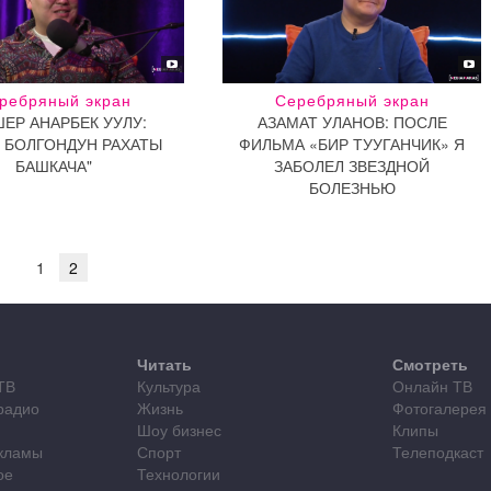
ребряный экран
Серебряный экран
ЕР АНАРБЕК УУЛУ:
АЗАМАТ УЛАНОВ: ПОСЛЕ
Р БОЛГОНДУН РАХАТЫ
ФИЛЬМА «БИР ТУУГАНЧИК» Я
БАШКАЧА"
ЗАБОЛЕЛ ЗВЕЗДНОЙ
БОЛЕЗНЬЮ
1
2
Читать
Смотреть
ТВ
Культура
Онлайн ТВ
радио
Жизнь
Фотогалерея
Шоу бизнес
Клипы
кламы
Спорт
Телеподкаст
ое
Технологии