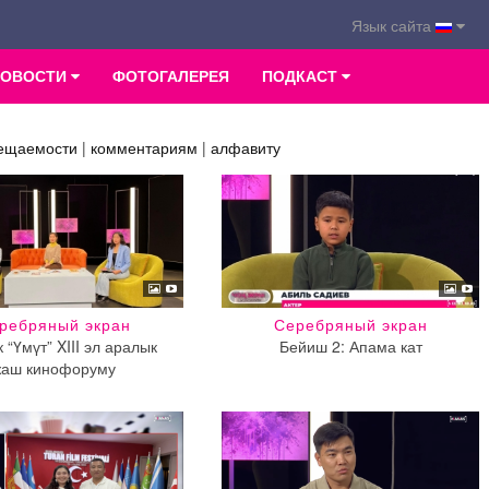
Язык сайта
НОВОСТИ
ФОТОГАЛЕРЕЯ
ПОДКАСТ
ещаемости
|
комментариям
|
алфавиту
ребряный экран
Серебряный экран
 “Үмүт” XIII эл аралык
Бейиш 2: Апама кат
жаш кинофоруму