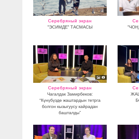
Серебряный экран
Се
"ЭСИМДЕ" ТАСМАСЫ
"ЧОҢ
Серебряный экран
Се
Чагалдак Замирбеков:
ЖА
“Күнүбүздө жаштардын тетрга
Б
болгон кызыгуусу кайрадан
башталды”